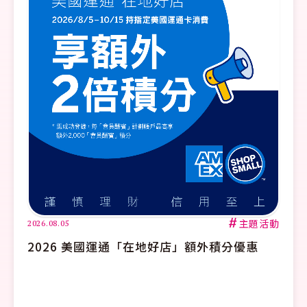
#
主題活動
26.08.05
2026.
2026 美國運通「在地好店」額外積分優惠
【寶
最高