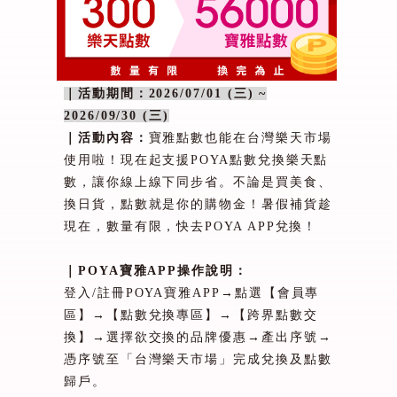
｜活動期間：
2026/07/01 (
三
) ~
2026/09/30 (
三
)
｜活動內容：
寶雅點數也能在台灣樂天市場
使用啦！現在起支援
POYA
點數兌換樂天點
數，讓你線上線下同步省。不論是買美食、
換日貨，點數就是你的購物金！暑假補貨趁
現在，數量有限，快去
POYA APP
兌換！
｜
POYA
寶雅
APP
操作說明：
登入
/
註冊
POYA
寶雅
APP→
點選【會員專
區】→【點數兌換專區】→【跨界點數交
換】→選擇欲交換的品牌優惠→產出序號→
憑序號至「台灣樂天市場」完成兌換及點數
歸戶。