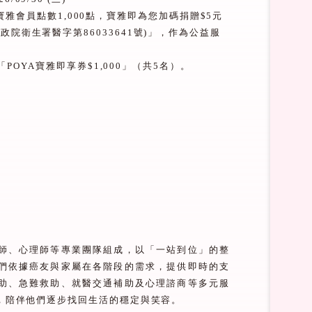
寶雅會員點數
1,000
點，寶雅即為您加碼捐贈
$5
元
行政院衛生署醫字第
86033641
號
)
」，作為公益服
「
POYA
寶雅即享券
$1,000
」（共
5
名）。
師、心理師等專業團隊組成，以「一站到位」的整
們依據癌友與家屬在各階段的需求，提供即時的支
助、急難救助、就醫交通補助及心理諮商等多元服
，陪伴他們逐步找回生活的穩定與笑容。