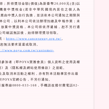
得；所得獎項金額
(
價值
)
為新臺幣
20,000
元
(
含
)
以
機會中獎稅金
(
若非中華民國境內居住之個人為
，應由中獎人自行負擔，並須依本公司通知之期限與
本公司，以利本公司依法辦理扣繳及申報作業；未
同放棄中獎資格，本公司得依序遞補，恕不另行通
公司確認無誤後，始得辦理獎項領取。
見：
https://www.canceraway.org.tw/
。
，恕無法要求退還或取消。
s://www.poya.com.tw/customer-
用參加者（即
POYA
寶雅會員）個人資料之使用及權
明》及《隱私權及網站使用條款》之規範。
止及取消本活動之權利，亦有對本活動事宜作出最
於
POYA
官網公告，不另行通知。
客服專線
0800-033-168
，手機請改撥付費電話
02-