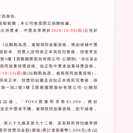
會員身份。
規範範圍，本公司無需開立捐贈收據。
抽出得獎者，中獎名單將於
2026/10/08(
四
)
公告於
前《以郵戳為憑，逾期視同放棄資格，將由候補中獎
面影本、領獎人證明表正本填寫完整後，掛號寄至
2
號
3
樓【寶雅國際股份有限公司
-
公關部
(
「癌症基金
視同放棄得獎資格。如正取中獎者放棄得獎資格，
/10/22(
四
)
前
(
以郵戳為憑，逾期視同放棄資格
)
，
明表正本、領獎切結書及須知正本填寫完整後，掛
南路一段
2
號
3
樓【寶雅國際股份有限公司
-
公關部
無誤後，「
POYA
寶雅即享券
$1,000
」將於
發送至中獎者手機。逾期視同放棄資格，恕不補發，
。
、第八十九條及第九十二條、及各類所得扣繳率標
度所得獎項金額
(
價值
)
累計達新臺幣
1,000
元
(
含
)
以