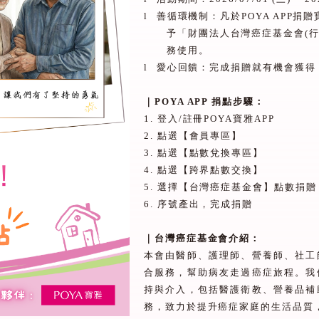
l
善循環機制：凡於
POYA APP
捐贈
予「財團法人台灣癌症基金會
(
務使用。
l
愛心回饋：完成捐贈就有機會獲得
｜
POYA APP
捐點步驟：
1.
登入
/
註冊
POYA
寶雅
APP
2.
點選【會員專區】
3.
點選【點數兌換專區】
4.
點選【跨界點數交換】
5.
選擇【台灣癌症基金會】點數捐贈
6.
序號產出，完成捐贈
｜台灣癌症基金會介紹：
本會由醫師、護理師、營養師、社工
合服務，幫助病友走過癌症旅程。我
持與介入，包括醫護衛教、營養品補
務，致力於提升癌症家庭的生活品質