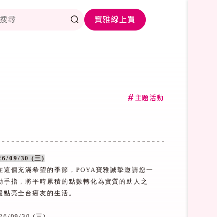
寶雅線上買
#
主題活動
26/09/30 (
三
)
在這個充滿希望的季節，
POYA
寶雅誠摯邀請您一
動手指，將平時累積的點數轉化為實質的助人之
暖點亮全台癌友的生活。
26/09/30 (
三
)