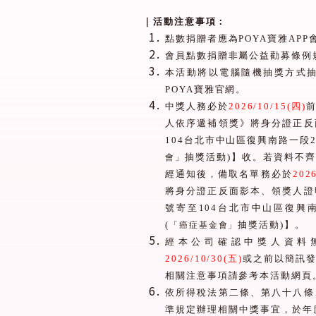
｜活動注意事項：
點數捐贈者應為
POYA
寶雅
APP
會員點數捐贈非屬公益勸募條例
本活動將以電腦隨機抽獎方式
POYA
寶雅官網。
中獎人務必於
2026/10/15(
四
)
人依序遞補領獎》將身分證正反
104
台北市中山區復興南路一段
抽獎活動
)
】收。若資料不齊
會」
經通知後，備取名單務必於
2026
將身分證正反面影本、領獎人證
號寄至
104
台北市中山區復興
(
抽獎活動
)
】。
「癌症基金會」
經本公司確認中獎人資料
2026/10/30(
五
)
或之前以簡訊
相關注意事項請參考本活動網頁
依所得稅法第二條、第八十八條
準規定辦理相關中獎事宜，於年