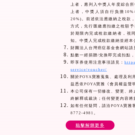
上者，應列入中獎人年度綜合所
上者，中獎人須自行負擔
10%
20%)
。前述依法應繳納之稅款
方式，先行匯繳應扣繳之稅額予
於期限內完成稅款繳納者，視
知。中獎人完成稅款繳納並經本
財團法人台灣癌症基金會網站請
點數一經捐贈
/
兌換即完成扣點
即享券使用注意事項請見：
http
service/voucher/
關於
POYA
寶雅蒐集、處理及利
益悉依
POYA
寶雅《會員權益聲
本公司保有一切修改、變更、終
終解釋或裁決；任何變更內容將
如有任何疑問，請洽
POYA
寶雅
8772-4981
。
點擊解鎖更多