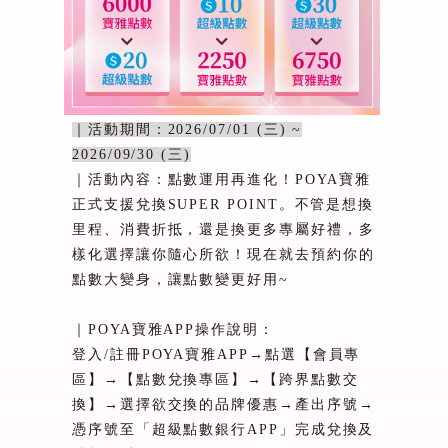
｜活動期間：
2026/07/01 (
三
) ~
2026/09/30 (
三
)
｜活動內容：
點數運用再進化！
POYA
寶雅
正式支援兌換
SUPER POINT
。不管是想換
里程、消費折抵，還是換更多專屬好禮，多
樣化選擇讓你隨心所欲！現在就去預約你的
點數大變身，讓點數變更好用
~
｜
POYA
寶雅
APP
操作說明：
登入
/
註冊
POYA
寶雅
APP→
點選【會員專
區】→【點數兌換專區】→【跨界點數交
換】→選擇欲交換的品牌優惠→產出序號→
憑序號至「超級點數銀行
APP
」完成兌換及