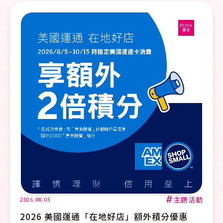
#
主題活動
5
2026.08.01
6 美國運通「在地好店」額外積分優惠
【寶雅x台