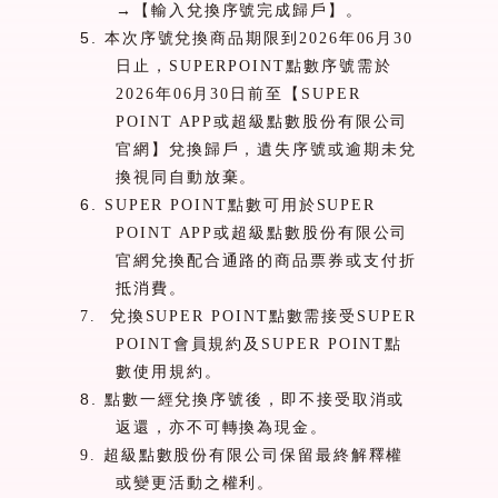
→【輸入兌換序號完成歸戶】。
5.
本次序號兌換商品期限到
2026
年
06
月
30
日止，
SUPERPOINT
點數序號需於
2026
年
06
月
30
日前至【
SUPER
POINT APP
或超級點數股份有限公司
官網】兌換歸戶，遺失序號或逾期未兌
換視同自動放棄。
6.
SUPER POINT
點數可用於
SUPER
POINT APP
或超級點數股份有限公司
官網兌換配合通路的商品票券或支付折
抵消費。
7.
兌換
SUPER POINT
點數需接受
SUPER
POINT
會員規約及
SUPER POINT
點
數使用規約。
8.
點數一經兌換序號後，即不接受取消或
返還，亦不可轉換為現金。
9.
超級點數股份有限公司保留最終解釋權
或變更活動之權利。