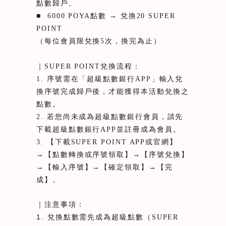
點數歸戶。
■
6000 POYA
點數
→
兌換
20 SUPER
POINT
（每位會員限兌換
5
次，換完為止）
｜
SUPER POINT
兌換流程：
1.
序號需在「超級點數銀行
APP
」輸入兌
換序號完成歸戶後，才能獲得本活動兌換之
點數。
2.
若您尚未成為超級點數銀行會員，請先
下載超級點數銀行
APP
並註冊成為會員。
3.
【下載
SUPER POINT APP
或官網】
→【點數轉換或序號領取】→【序號兌換】
→【輸入序號】→【確定領取】→【完
成】。
｜注意事項：
1.
兌換點數需先成為超級點數（
SUPER