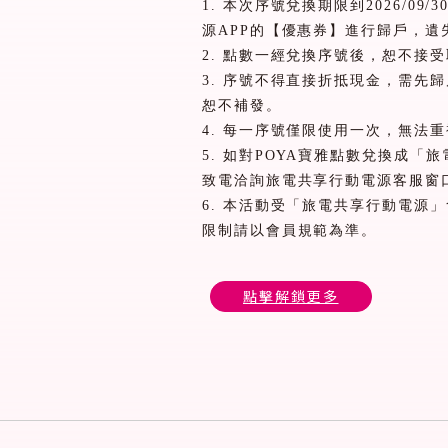
1.
本次序號兌換期限到
2026/09/3
源
APP
的【優惠券】進行歸戶，遺
2.
點數一經兌換序號後，恕不接受
3.
序號不得直接折抵現金，需先歸
恕不補發。
4.
每一序號僅限使用一次，無法重
5.
如對
POYA
寶雅點數兌換成「旅
致電洽詢旅電共享行動電源客服窗
6.
本活動受「旅電共享行動電源」
限制請以會員規範為準。
點擊解鎖更多