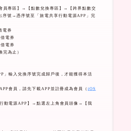
會員專區】→【點數兌換專區】→【跨界點數交
出序號→憑序號至「旅電共享行動電源
APP
」完
借電券
鐘借電券
時借電券
換完為止）
PP
」輸入兌換序號完成歸戶後，才能獲得本活
APP
會員，請先下載
APP
並註冊成為會員（
iOS
行動電源
APP
】→點選左上角會員頭像→【我