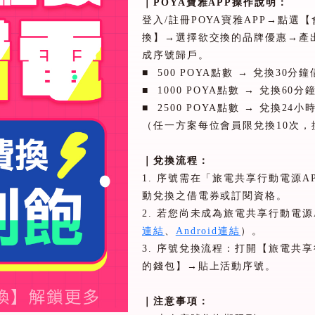
｜
POYA
寶雅
APP
操作說明：
登入
/
註冊
POYA
寶雅
APP
→點選【
換】→選擇欲交換的品牌優惠→產
成序號歸戶。
■
500 POYA
點數 → 兌換
30
分鐘
■
1000 POYA
點數 → 兌換
60
分
■
2500 POYA
點數 → 兌換
24
小
（任一方案每位會員限兌換
10
次，
｜兌換流程：
1.
序號需在「旅電共享行動電源
A
動兌換之借電券或訂閱資格。
2.
若您尚未成為旅電共享行動電源
連結
、
Android
連結
）。
3.
序號兌換流程：打開【旅電共享
的錢包】→貼上活動序號。
｜注意事項：