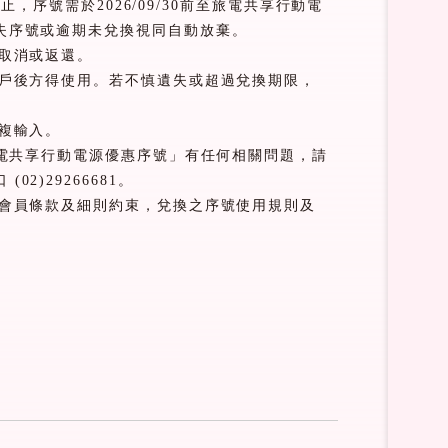
0
止，序號需於
2026/09/30
前至旅電共享行動電
失序號或逾期未兌換視同自動放棄。
取消或返還。
戶後方得使用。若不慎遺失或超過兌換期限，
複輸入。
電共享行動電源優惠序號」有任何相關問題，請
口
(02)29266681
。
會員條款及細則約束，兌換之序號使用規則及