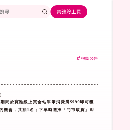
寶雅線上買
#
得獎公告
二
)
動期間於寶雅線上買全站單筆消費滿
$999
即可獲
的
機會，
共抽
1
名
；下
單時選擇「門市取貨」即