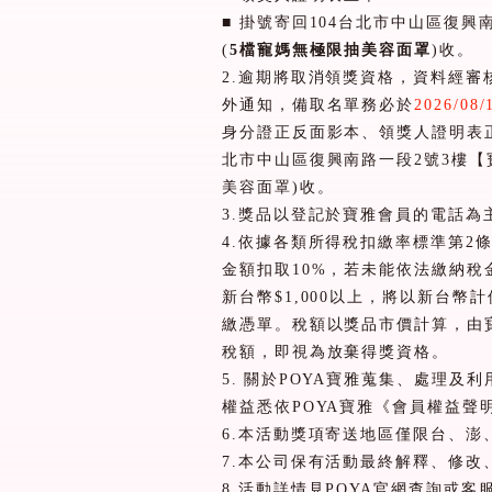
■ 掛號寄回
104
台北市中山區復興
(
5
檔寵媽無極限抽美容面罩
)
收。
2.
逾期將取消領獎資格，資料經審
外通知，備取名單務必於
2026/08/
身分證正反面影本、領獎人證明表
北市中山區復興南路一段
2
號
3
樓
【
美容面罩
)
收
。
3.
獎品以登記於寶雅會員的電話為
4.
依據各類所得稅扣繳率標準第
2
金額扣取
10%
，若未能依法繳納稅
新台幣
$1,000
以上，將以新台幣計
繳憑單。稅額以獎品市價計算，由
稅額，即視為放棄得獎資格。
5.
關於
POYA
寶雅蒐集、處理及利
權益悉依
POYA
寶雅《會員權益聲
6.
本活動獎項寄送地區僅限台、澎
7.
本公司保有活動最終解釋、修改
8.
活動詳情見
POYA
官網查詢或客