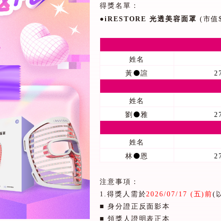
得獎名單：
●
iRESTORE
光透美容面罩
(
市值
姓名
黃
⚫
諠
2
姓名
劉
⚫
雅
2
姓名
林
⚫
恩
2
注意事項：
1.
得獎人需於
2026/07/17 (
五
)
前
(
■ 身分證正反面影本
■ 領獎人證明表正本