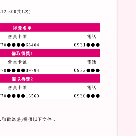
$12,800
共
1
名
)
得獎名單
會員卡號
電話
0931
883
770
⚫⚫⚫⚫
68404
⚫⚫⚫
備取得獎
1
會員卡號
電話
0923
927
770
⚫⚫⚫⚫
09794
⚫⚫⚫
備取得獎
2
會員卡號
電話
0930
196
770
⚫⚫⚫⚫
16569
⚫⚫⚫
以郵戳為憑
)
提供以下文件：