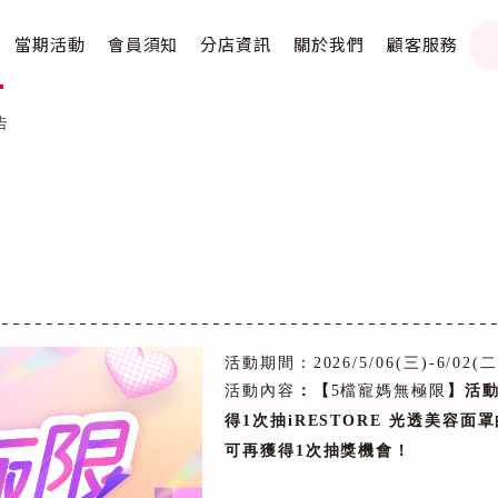
當期活動
會員須知
分店資訊
關於我們
顧客服務
告
活動期間：
2026/5/06(
三
)-6/02(
活動內容
：【
5
檔寵媽無極限
】活
得
1
次抽
iRESTORE
光透美容面罩
可再獲得
1
次抽獎機會！