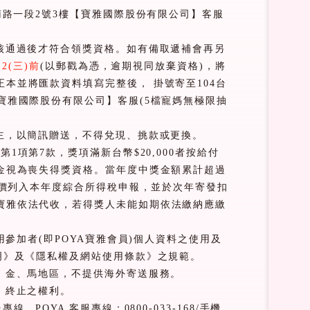
南路一段
2
號
3
樓【寶雅國際股份有限公司】客服
核通過後才符合領獎資格。
如有備取遞補會再另
12(
三
)
前
(
以郵戳為憑，逾期視同放棄資格
)
，將
正本並將匯款資料填寫完整後， 掛號寄至
104
台
寶雅國際股份有限公司】客服
(
5
檔寵媽無極限抽
主，以簡訊贈送，不得兌現、挑款或更換。
條第
1
項第
7
款，獎項滿新台幣
$20,000
者按給付
金視為喪失得獎資格。當年度中獎金額累計超過
價列入本年度綜合所得稅申報，並於次年寄發扣
寶雅依法代收，若得獎人未能如期依法繳納應繳
用參加者
(
即
POYA
寶雅會員
)
個人資料之使用及
明》及《隱私權及網站使用條款》之規範。
、金、馬地區，不提供海外寄送服務。
、終止之權利。
服專線，
POYA
客服專線：
0800-033-168/
手機