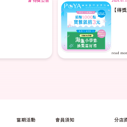
#
得獎公告
2026.07.
【得獎
read mo
當期活動
會員須知
分店