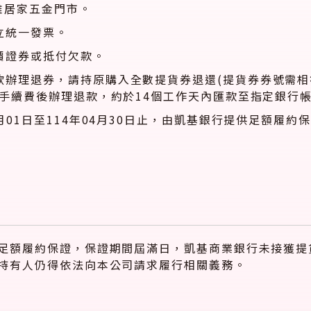
雅居家五金門市。
立統一發票。
價證券或抵付欠款。
欲辦理退券，請持原購入全數提貨券退還(提貨券券號需相
%手續費後辦理退款，約於14個工作天內匯款至指定銀行
月01日至114年04月30日止，由凱基銀行提供足額履
足額履約保證，保證期間屆滿日，凱基商業銀行未接獲提
持有人仍得依法向本公司請求履行相關義務。